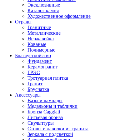
Эксклюзивные
Каталог камня
Художественное оформление
Ограды
Гранитные
Металлические
Нержавейка
Кованые
Полимерные
Благоустройство
Фундамент
Керамогранит
ГРЭС
Тротуарная плитка
Гранит
Брусчатка
Аксессуары
Вазы и лампады
Медальоны и таблички
Бронза Caggiati
Литьевая бронза
Скульптуры
Столы и лавочки из гранита
Зеркала с подсветкой
Адресные таблички