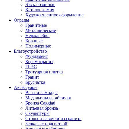
Эксклюзивные
Каталог камня
Художественное оформление
Ограды
Гранитные
Металлические
Нержавейка
Кованые
Полимерные
Благоустройство
Фундамент
Керамогранит
ГРЭС
Тротуарная плитка
Гранит
Брусчатка
Аксессуары
Вазы и лампады
Медальоны и таблички
Бронза Caggiati
Литьевая бронза
Скульптуры
Столы и лавочки из гранита
Зеркала с подсветкой
Адресные таблички