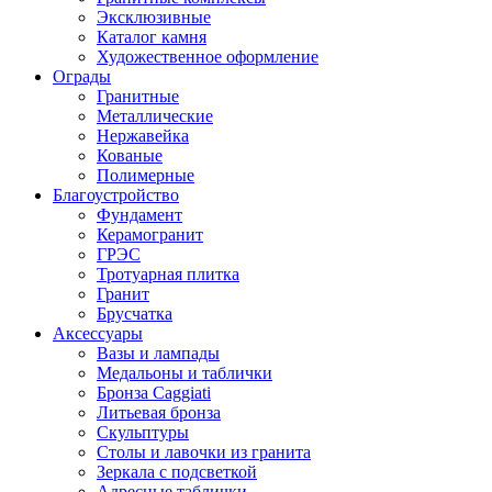
Эксклюзивные
Каталог камня
Художественное оформление
Ограды
Гранитные
Металлические
Нержавейка
Кованые
Полимерные
Благоустройство
Фундамент
Керамогранит
ГРЭС
Тротуарная плитка
Гранит
Брусчатка
Аксессуары
Вазы и лампады
Медальоны и таблички
Бронза Caggiati
Литьевая бронза
Скульптуры
Столы и лавочки из гранита
Зеркала с подсветкой
Адресные таблички