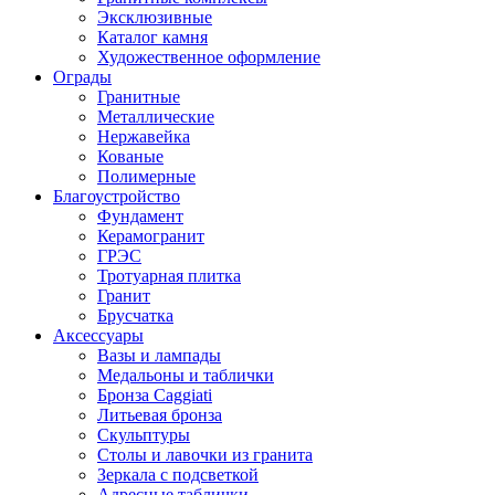
Эксклюзивные
Каталог камня
Художественное оформление
Ограды
Гранитные
Металлические
Нержавейка
Кованые
Полимерные
Благоустройство
Фундамент
Керамогранит
ГРЭС
Тротуарная плитка
Гранит
Брусчатка
Аксессуары
Вазы и лампады
Медальоны и таблички
Бронза Caggiati
Литьевая бронза
Скульптуры
Столы и лавочки из гранита
Зеркала с подсветкой
Адресные таблички