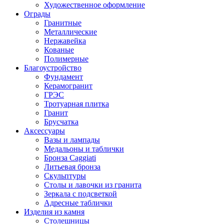
Художественное оформление
Ограды
Гранитные
Металлические
Нержавейка
Кованые
Полимерные
Благоустройство
Фундамент
Керамогранит
ГРЭС
Тротуарная плитка
Гранит
Брусчатка
Аксессуары
Вазы и лампады
Медальоны и таблички
Бронза Caggiati
Литьевая бронза
Скульптуры
Столы и лавочки из гранита
Зеркала с подсветкой
Адресные таблички
Изделия из камня
Столешницы