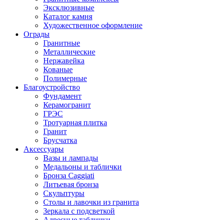
Эксклюзивные
Каталог камня
Художественное оформление
Ограды
Гранитные
Металлические
Нержавейка
Кованые
Полимерные
Благоустройство
Фундамент
Керамогранит
ГРЭС
Тротуарная плитка
Гранит
Брусчатка
Аксессуары
Вазы и лампады
Медальоны и таблички
Бронза Caggiati
Литьевая бронза
Скульптуры
Столы и лавочки из гранита
Зеркала с подсветкой
Адресные таблички