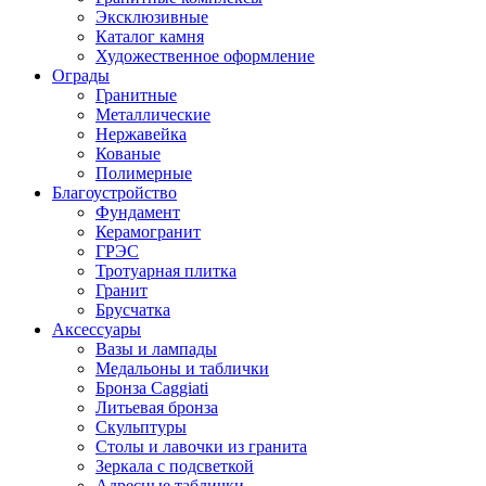
Эксклюзивные
Каталог камня
Художественное оформление
Ограды
Гранитные
Металлические
Нержавейка
Кованые
Полимерные
Благоустройство
Фундамент
Керамогранит
ГРЭС
Тротуарная плитка
Гранит
Брусчатка
Аксессуары
Вазы и лампады
Медальоны и таблички
Бронза Caggiati
Литьевая бронза
Скульптуры
Столы и лавочки из гранита
Зеркала с подсветкой
Адресные таблички