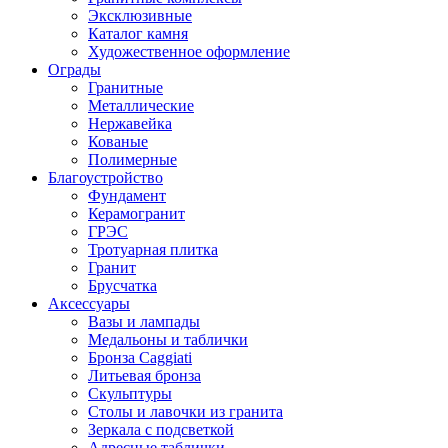
Эксклюзивные
Каталог камня
Художественное оформление
Ограды
Гранитные
Металлические
Нержавейка
Кованые
Полимерные
Благоустройство
Фундамент
Керамогранит
ГРЭС
Тротуарная плитка
Гранит
Брусчатка
Аксессуары
Вазы и лампады
Медальоны и таблички
Бронза Caggiati
Литьевая бронза
Скульптуры
Столы и лавочки из гранита
Зеркала с подсветкой
Адресные таблички